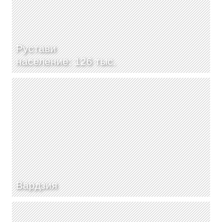
Рустави
население: 126 тыс.
Вардзия