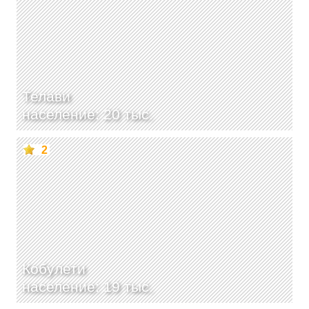
Телави
население: 20 тыс.
2
Кобулети
население: 19 тыс.