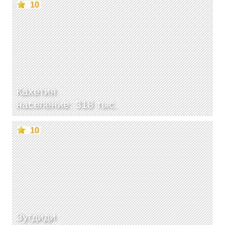
10
Кахетия
население: 318 тыс.
10
Зугдиди