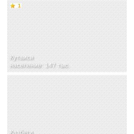
1
Кутаиси
население: 147 тыс.
Казбеги