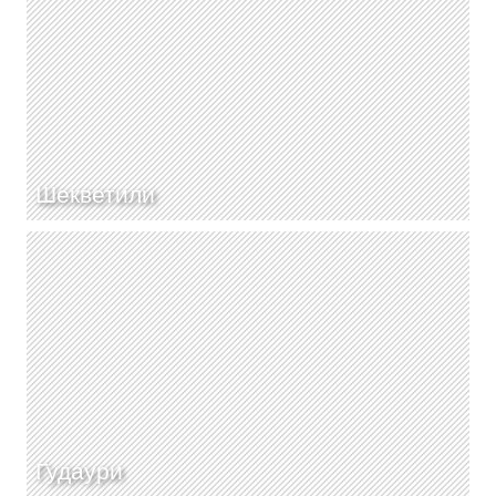
Шекветили
Гудаури