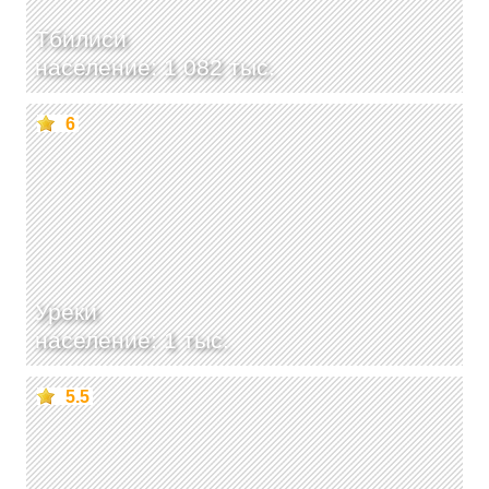
Тбилиси
население: 1 082 тыс.
6
Уреки
население: 1 тыс.
5.5