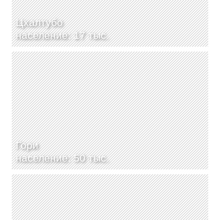
Цхалтубо
население: 17 тыс.
Гори
население: 50 тыс.