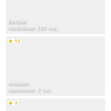
Батуми
население: 154 тыс.
5.5
Анаклия
население: 2 тыс.
3