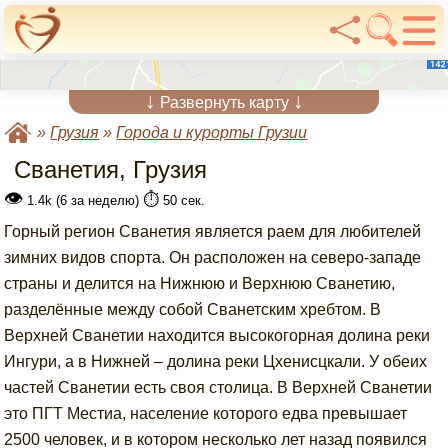
↓
↓
Развернуть карту
»
Грузия
»
Города и курорты Грузии
Сванетия, Грузия
👁
⏱️
1.4k (6 за неделю)
50 сек.
Горный регион Сванетия является раем для любителей
зимних видов спорта. Он расположен на северо-западе
страны и делится на Нижнюю и Верхнюю Сванетию,
разделённые между собой Сванетским хребтом. В
Верхней Сванетии находится высокогорная долина реки
Ингури, а в Нижней – долина реки Цхенисцкали. У обеих
частей Сванетии есть своя столица. В Верхней Сванетии
это ПГТ Местиа, население которого едва превышает
2500 человек, и в котором несколько лет назад появился