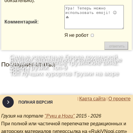
обязательно):
Комментарий:
Я не робот
Самые известные блюда грузинской
Лучшие заповедники и национальные
Самые популярные грузинские вина:
Последние статьи
кухни: Топ-10
парки Грузии: Топ-9
Топ-10
Топ лучших курортов Грузии на море
Карта сайта
О проекте
ПОЛНАЯ ВЕРСИЯ
Грузия на портале
"Руки в Ноги"
2015 - 2026
При полной или частичной перепечатке редакционных и
авторских материалов гиперссылка на «RukiVNogi.com»