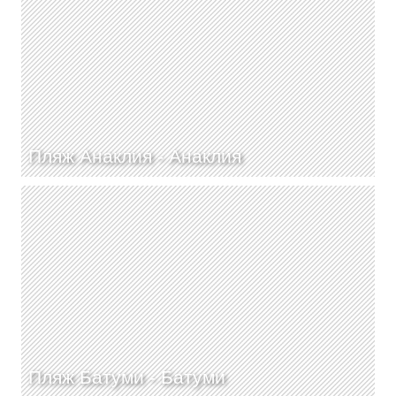
Пляж Анаклия -
Анаклия
Пляж Батуми -
Батуми