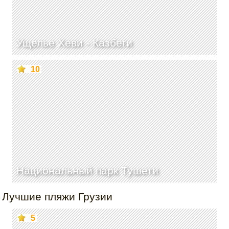
Ущелье Хеви -
Казбеги
10
Национальный парк Тушети
Лучшие пляжи Грузии
5