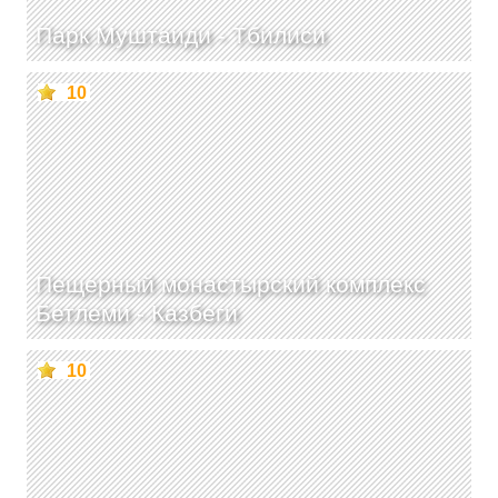
Парк Муштаиди -
Тбилиси
10
Пещерный монастырский комплекс
Бетлеми -
Казбеги
10