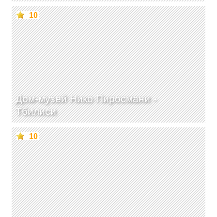
10
Дом-музей Нико Пиросмани -
Тбилиси
10