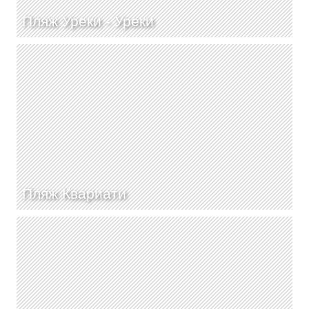
Пляж Уреки -
Уреки
Пляж Квариати