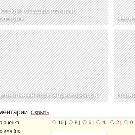
етский государственный
оведник
Нацио
циональный парк Мариамджвари
Нацио
ментарии
Скрыть
 оценка:
10
|
8
|
6
|
4
|
2
|
0
 имя (не