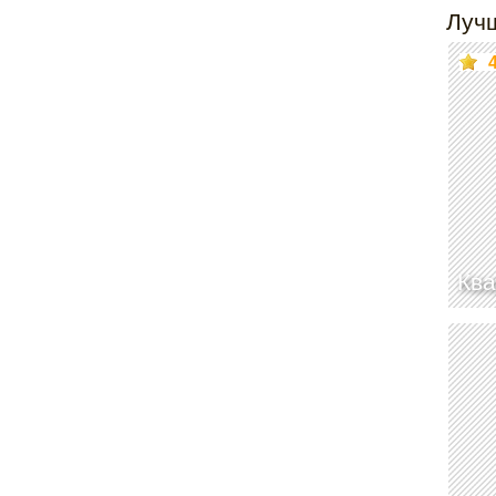
Луч
Ква