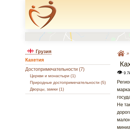
Грузия
Кахетия
Ка
Достопримечательности (7)
👁
9.7
Церкви и монастыри (1)
Регио
Природные достопримечательности (5)
Дворцы, замки (1)
марка
госуд
Не та
дорог
малон
мини