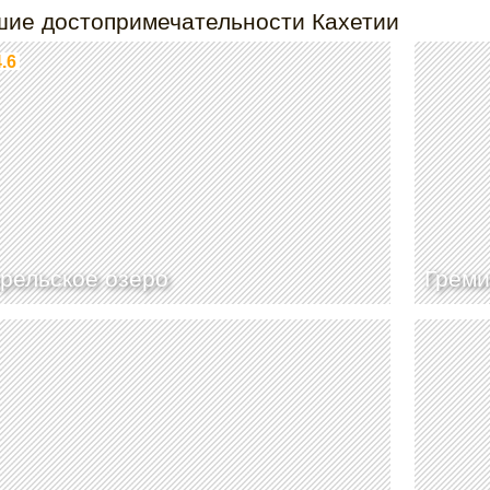
шие достопримечательности Кахетии
4.6
рельское озеро
Греми