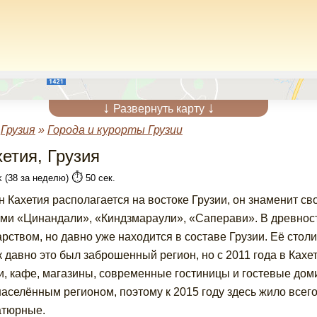
↓
↓
Развернуть карту
»
Грузия
»
Города и курорты Грузии
хетия, Грузия
⏱️
k (38 за неделю)
50 сек.
н Кахетия располагается на востоке Грузии, он знаменит св
ми «Цинандали», «Киндзмараули», «Саперави». В древнос
арством, но давно уже находится в составе Грузии. Её стол
к давно это был заброшенный регион, но с 2011 года в Ках
и, кафе, магазины, современные гостиницы и гостевые дом
аселённым регионом, поэтому к 2015 году здесь жило всего
атюрные.