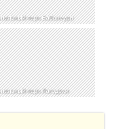
нальный парк Бабанеури
нальный парк Лагодехи