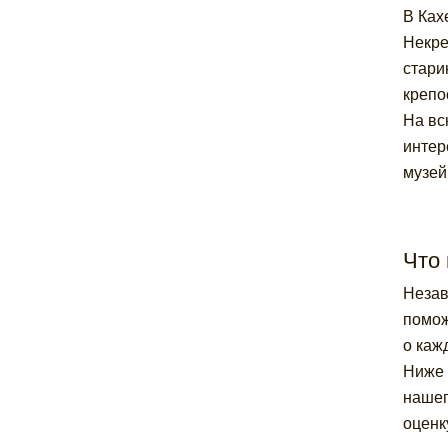
В Ках
Некре
стари
крепо
На вс
интер
музей
Что 
Незав
помож
о каж
Ниже 
нашег
оценк