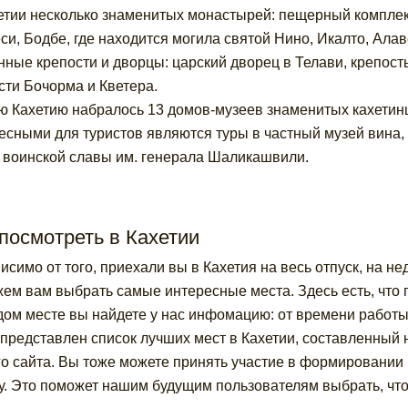
етии несколько знаменитых монастырей: пещерный компле
си, Бодбе, где находится могила святой Нино, Икалто, Алав
нные крепости и дворцы: царский дворец в Телави, крепость
сти Бочорма и Кветера.
ю Кахетию набралось 13 домов-музеев знаменитых кахетин
есными для туристов являются туры в частный музей вина,
 воинской славы им. генерала Шаликашвили.
посмотреть в Кахетии
исимо от того, приехали вы в Кахетия на весь отпуск, на не
ем вам выбрать самые интересные места. Здесь есть, что 
дом месте вы найдете у нас инфомацию: от времени работ
представлен список лучших мест в Кахетии, составленный 
о сайта. Вы тоже можете принять участие в формировании р
у. Это поможет нашим будущим пользователям выбрать, что