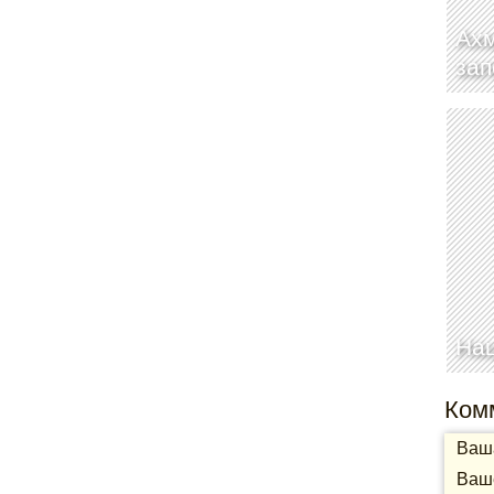
Ахм
зап
На
Ком
Ваша
Ваше