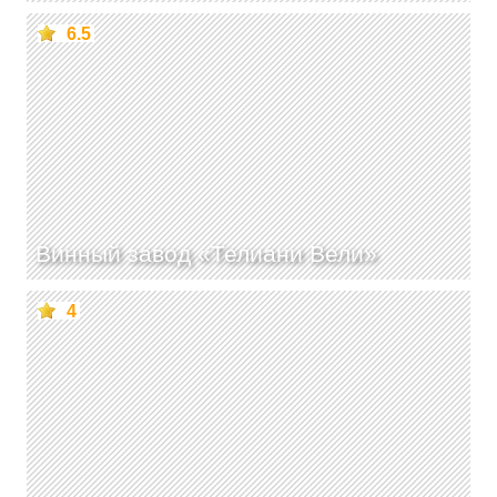
6.5
Винный завод «Телиани Вели»
4