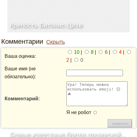
Крепость Батонис-Цихе
Комментарии
Скрыть
10
|
8
|
6
|
4
|
Ваша оценка:
2
|
0
Ваше имя (не
обязательно):
Комментарий:
Я не робот
Самые известные блюда грузинской