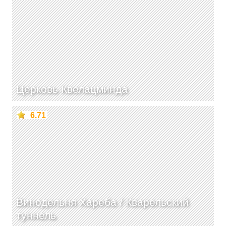
Церковь Квелацминда
6.71
Винодельня Хареба / Кварельский
туннель