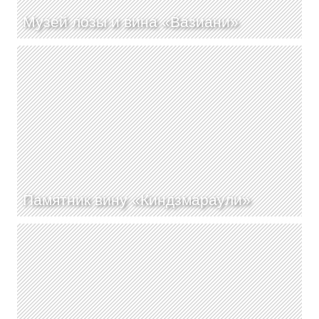
Музей лозы и вина «Вазиани»
Памятник вину «Киндзмараули»