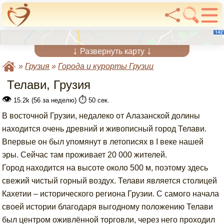
↓
↓
Развернуть карту
»
Грузия
»
Города и курорты Грузии
Телави, Грузия
👁
⏱️
15.2k (56 за неделю)
50 сек.
В восточной Грузии, недалеко от Алазанской долины
находится очень древний и живописный город Телави.
Впервые он был упомянут в летописях в I веке нашей
эры. Сейчас там проживает 20 000 жителей.
Город находится на высоте около 500 м, поэтому здесь
свежий чистый горный воздух. Телави является столицей
Кахетии – исторического региона Грузии. С самого начала
своей истории благодаря выгодному положению Телави
был центром оживлённой торговли, через него проходил