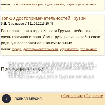
метки
:
горнолыжные курорты
,
куда поехать
,
отдых и развлечения
Топ-10 достопримечательностей Грузии
5.2k (5 за неделю) | 11.05.2018 20:48
Расположенная в горах Кавказа Грузия – небольшая, но
очень красивая страна. Сами грузины очень любят свою
родину и воспевают её в замечательных ...
метки
:
города
,
достопримечательности
,
куда поехать
,
топ лучших
Самые известные блюда грузинской
Лучшие заповедники и национальные
Самые популярные грузинские вина:
Последние статьи
кухни: Топ-10
парки Грузии: Топ-9
Топ-10
Топ лучших курортов Грузии на море
Карта сайта
О проекте
ПОЛНАЯ ВЕРСИЯ