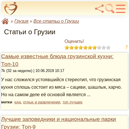
»
Грузия
»
Все статьи о Грузии
Статьи о Грузии
Оценить!
7
Самые известные блюда грузинской кухни:
Топ-10
7k (32 за неделю) | 10.06.2019 10:17
У нас сложился устоявшийся стереотип, что грузинская
кухня сплошь состоит из мяса – сациви, шашлык, харчо.
Но на самом деле её основой является ...
метки
:
еда
,
отдых и развлечения
,
топ лучших
Лучшие заповедники и национальные парки
Грузии: Топ-9