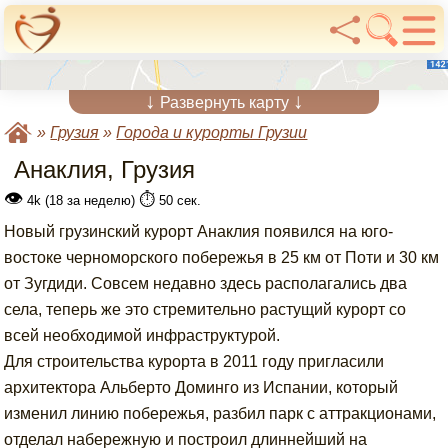
↓
↓
Развернуть карту
»
Грузия
»
Города и курорты Грузии
Анаклия, Грузия
👁
⏱️
4k (18 за неделю)
50 сек.
Новый грузинский курорт Анаклия появился на юго-
востоке черноморского побережья в 25 км от Поти и 30 км
от Зугдиди. Совсем недавно здесь располагались два
села, теперь же это стремительно растущий курорт со
всей необходимой инфраструктурой.
Для строительства курорта в 2011 году пригласили
архитектора Альберто Доминго из Испании, который
изменил линию побережья, разбил парк с аттракционами,
отделал набережную и построил длиннейший на