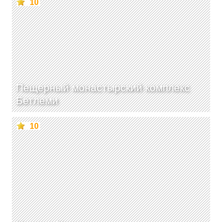
10
Пещерный монастырский комплекс
Бетлеми
10