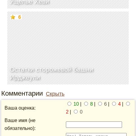
Ущелье Хеви
6
Остатки сторожевой башни
Ирджеули
Комментарии
Скрыть
10
|
8
|
6
|
4
|
Ваша оценка:
2
|
0
Ваше имя (не
обязательно):