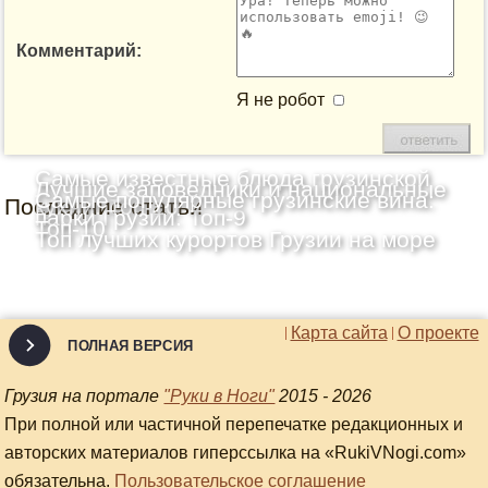
Комментарий:
Я не робот
Самые известные блюда грузинской
Лучшие заповедники и национальные
Самые популярные грузинские вина:
Последние статьи
кухни: Топ-10
парки Грузии: Топ-9
Топ-10
Топ лучших курортов Грузии на море
Карта сайта
О проекте
ПОЛНАЯ ВЕРСИЯ
Грузия на портале
"Руки в Ноги"
2015 - 2026
При полной или частичной перепечатке редакционных и
авторских материалов гиперссылка на «RukiVNogi.com»
обязательна.
Пользовательское соглашение