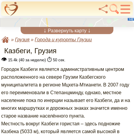
↓
↓
Развернуть карту
»
Грузия
»
Города и курорты Грузии
Казбеги, Грузия
👁
⏱️
15.4k (40 за неделю)
50 сек.
Городок Казбеги является административным центром
расположенного на севере Грузии Казбегского
муниципалитета в регионе Мцхета-Мтианети. В 2007 году
его переименовали в Степанцминду, однако, местное
население пока по инерции называет его Казбеги, да и на
многих маршрутках и дорожных знаках значится именно
старое название населённого пункта.
Местность вокруг Казбеги гористая – здесь подножие
Казбека (5033 м), который является самой высокой в