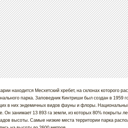
арии находится Месхетский хребет, на склонах которого р
нального парка. Заповедник Кинтриши был создан в 1959 г
их в них эндемичных видов фауны и флоры. Национальный 
е. Он занимает 13 893 га земли, из которых 80% покрыты л
адов высоты. Самые низкие места территории парка распо
лись на высоту до 2600 метров.