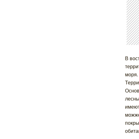
В вос
терри
моря.
Терри
Основ
лесны
имеют
можже
покры
обита