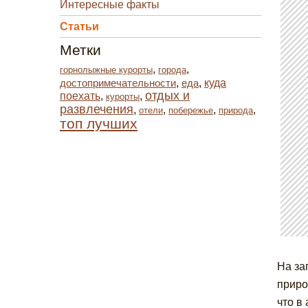
Интересные факты
Статьи
Метки
,
,
горнолыжные курорты
города
достопримечательности
,
еда
,
куда
отдых и
поехать
,
,
курорты
развлечения
,
,
,
,
отели
побережье
природа
топ лучших
На за
приро
что в