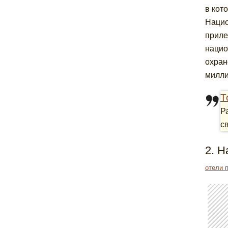
в кот
Нацио
приле
нацио
охран
милли
Т
Р
с
2. 
отели 