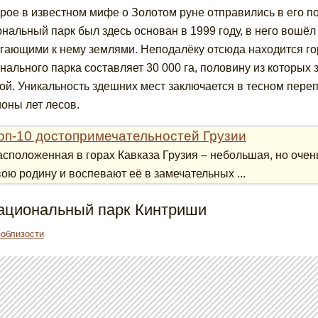
орое в известном мифе о Золотом руне отправились в его п
нальный парк был здесь основан в 1999 году, в него вошё
гающими к нему землями. Неподалёку отсюда находится го
нального парка составляет 30 000 га, половину из которых 
ой. Уникальность здешних мест заключается в тесном пере
оны лет лесов.
оп-10 достопримечательностей Грузии
асположенная в горах Кавказа Грузия – небольшая, но очен
вою родину и воспевают её в замечательных ...
Национальный парк Кинтриши
поблизости