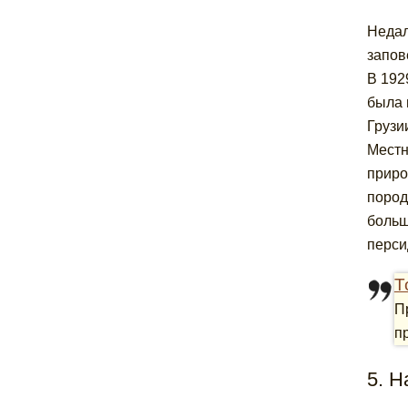
Недал
запов
В 192
была 
Грузи
Местн
приро
пород
больш
перси
Т
П
п
5. 