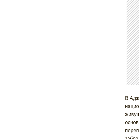
В Адж
нацио
живущ
основ
переп
забра