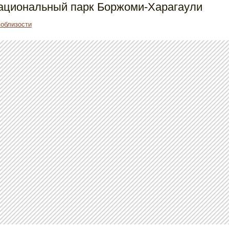
Национальный парк Боржоми-Харагаули
поблизости