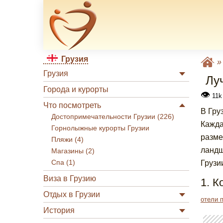
Грузия
Грузия
Лу
Города и курорты
👁
11k
Что посмотреть
В Гру
Достопримечательности Грузии (226)
Кажда
Горнолыжные курорты Грузии
разме
Пляжи (4)
ландш
Магазины (2)
Спа (1)
Грузи
Виза в Грузию
1. К
Отдых в Грузии
отели 
История