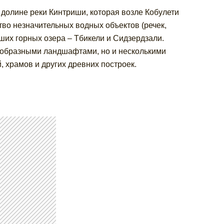
олине реки Кинтриши, которая возле Кобулети
тво незначительных водных объектов (речек,
ших горных озера – Тбикели и Сидзердзали.
ообразными ландшафтами, но и несколькими
 храмов и других древних построек.