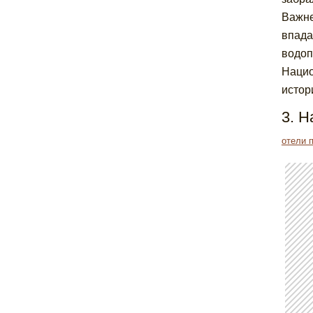
Важне
впада
водоп
Нацио
истор
3. Н
отели 