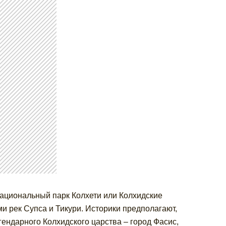
Национальный парк Колхети или Колхидские
и рек Супса и Тикури. Историки предполагают,
гендарного Колхидского царства – город Фасис,