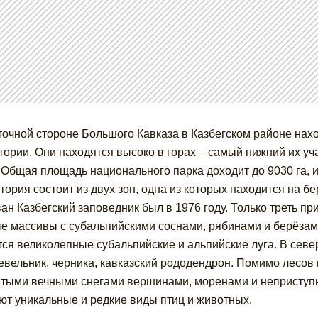
точной стороне Большого Кавказа в Казбегском районе нах
тории. Они находятся высоко в горах – самый нижний их уч
 Общая площадь национального парка доходит до 9030 га, и
тория состоит из двух зон, одна из которых находится на бе
ан Казбегский заповедник был в 1976 году. Только треть п
е массивы с субальпийскими соснами, рябинами и берёзами
ся великолепные субальпийские и альпийские луга. В севе
вельник, черника, кавказский рододендрон. Помимо лесов 
тыми вечными снегами вершинами, моренами и неприступны
ют уникальные и редкие виды птиц и животных.