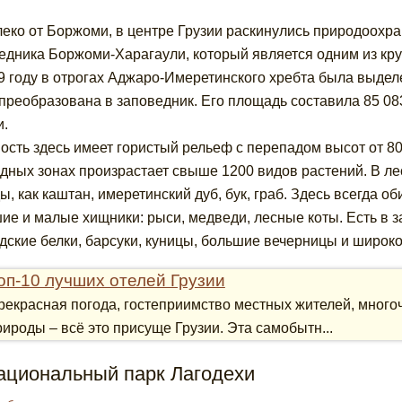
еко от Боржоми, в центре Грузии раскинулись природоохр
едника Боржоми-Харагаули, который является одним из кр
9 году в отрогах Аджаро-Имеретинского хребта была выдел
преобразована в заповедник. Его площадь составила 85 08
и.
ость здесь имеет гористый рельеф с перепадом высот от 80
дных зонах произрастает свыше 1200 видов растений. В ле
ы, как каштан, имеретинский дуб, бук, граб. Здесь всегда об
ие и малые хищники: рыси, медведи, лесные коты. Есть в 
дские белки, барсуки, куницы, большие вечерницы и широк
оп-10 лучших отелей Грузии
рекрасная погода, гостеприимство местных жителей, много
рироды – всё это присуще Грузии. Эта самобытн...
Национальный парк Лагодехи