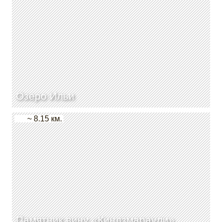
Озеро Ильи
~ 8.15 км.
Памятник вину «Киндзмараули»