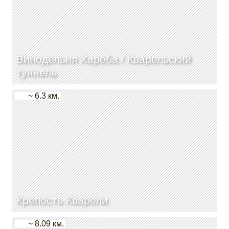
Винодельня Хареба / Кварельский
туннель
~ 6.3 км.
Крепость Кварели
~ 8.09 км.