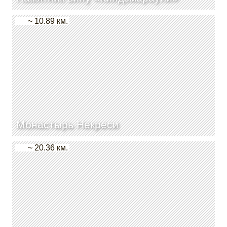
~ 10.89 км.
Монастырь Некреси
~ 20.36 км.