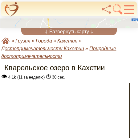
↓
↓
Развернуть карту
»
Грузия
»
Города
»
Кахетия
»
Достопримечательности Кахетии
»
Природные
достопримечательности
Кварельское озеро в Кахетии
👁
⏱️
4.1k (11 за неделю)
30 сек.