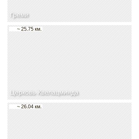
Греми
~ 25.75 км.
Церковь Квелацминда
~ 26.04 км.