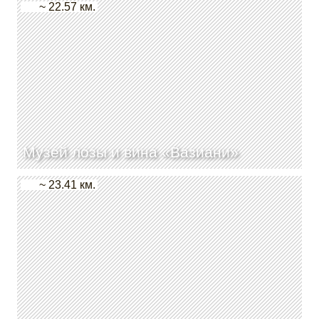
~ 22.57 км.
Музей лозы и вина «Вазиани»
~ 23.41 км.