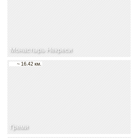
Монастырь Некреси
~ 16.42 км.
Греми