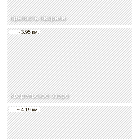
Крепость Кварели
~ 3.95 км.
Кварельское озеро
~ 4.19 км.