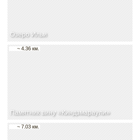
Озеро Ильи
~ 4.36 км.
Памятник вину «Киндзмараули»
~ 7.03 км.