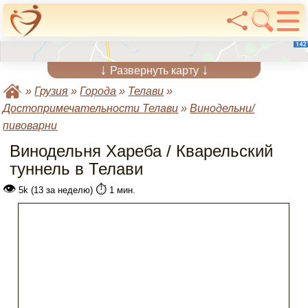
↓
↓
Развернуть карту
»
Грузия
»
Города
»
Телави
»
Достопримечательности Телави
»
Винодельни/
пивоварни
Винодельня Хареба / Кварельский
туннель в Телави
👁
⏱️
5k (13 за неделю)
1 мин.