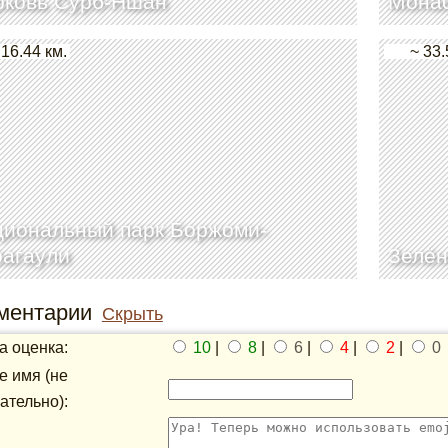
рковь Сурб-Ншан
Мона
 16.44 км.
~ 33.
циональный парк Боржоми-
рагаули
Зелён
ментарии
Скрыть
 оценка:
10
|
8
|
6
|
4
|
2
|
0
 имя (не
ательно):