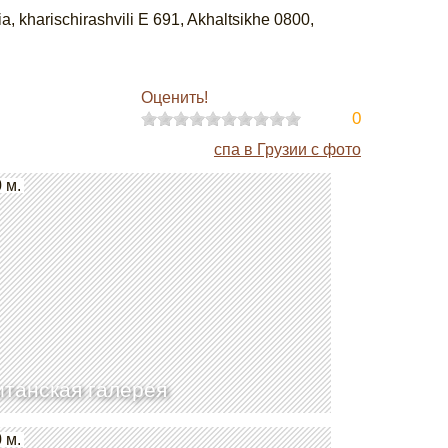
a, kharischirashvili E 691, Akhaltsikhe 0800,
Оценить!
0
спа в Грузии с фото
 м.
танская галерея
 м.