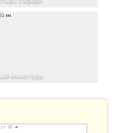
стырь Сафара
51 км.
ый монастырь