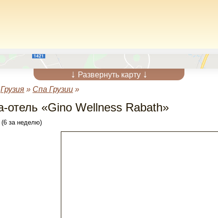
↓
↓
Развернуть карту
»
Грузия
»
Спа Грузии
»
а-отель «Gino Wellness Rabath»
 (6 за неделю)