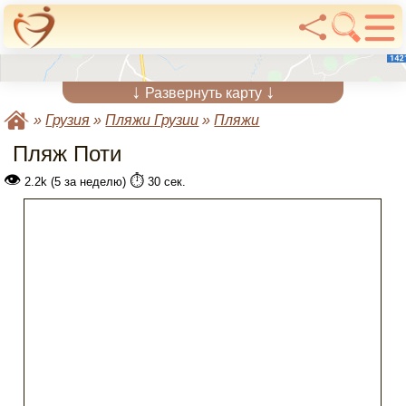
↓
↓
Развернуть карту
»
Грузия
»
Пляжи Грузии
»
Пляжи
Пляж Поти
👁
⏱️
2.2k (5 за неделю)
30 сек.