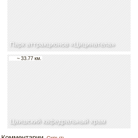
Парк аттракционов «Цицинатела»
~ 33.77 км.
Цаишский кафедральный храм
Комментарии