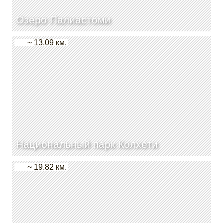
Озеро Палиастоми
~ 13.09 км.
Национальный парк Колхети
~ 19.82 км.