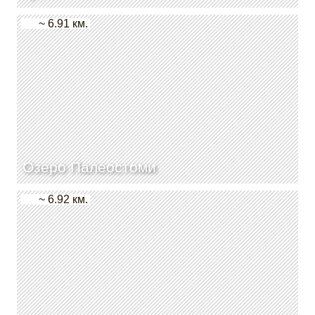
~ 6.91 км.
Озеро Палеостоми
~ 6.92 км.