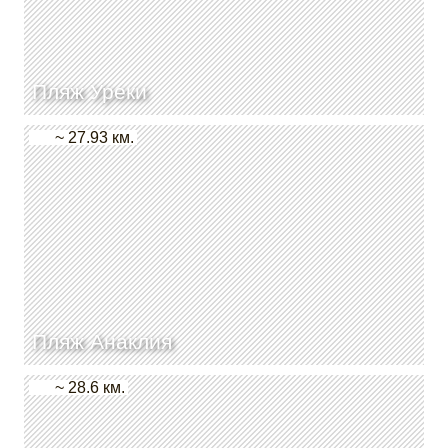
Пляж Уреки
~ 27.93 км.
Пляж Анаклия
~ 28.6 км.