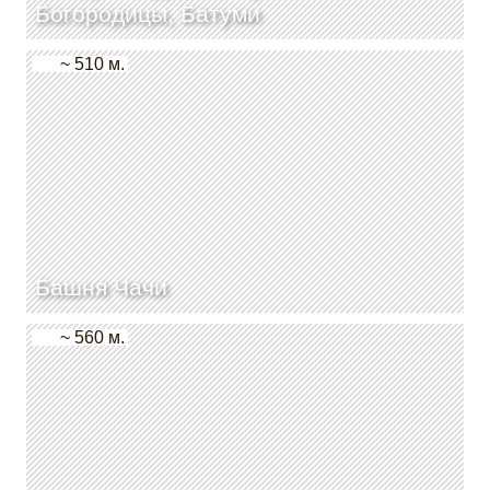
Богородицы, Батуми
~ 510 м.
Башня Чачи
~ 560 м.