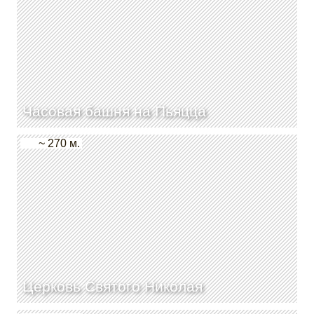
Часовая башня на Пьяцца
~ 270 м.
Церковь Святого Николая