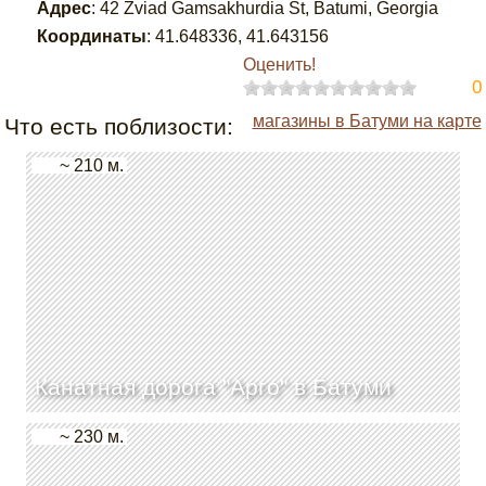
Адрес
:
42 Zviad Gamsakhurdia St, Batumi, Georgia
Координаты
:
41.648336
,
41.643156
Оценить!
0
магазины в Батуми на карте
Что есть поблизости:
~ 210 м.
Канатная дорога "Арго" в Батуми
~ 230 м.