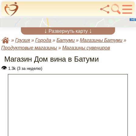
↓
↓
Развернуть карту
»
Грузия
»
Города
»
Батуми
»
Магазины Батуми
»
Продуктовые магазины
»
Магазины сувениров
Магазин Дом вина в Батуми
👁
1.3k (3 за неделю)