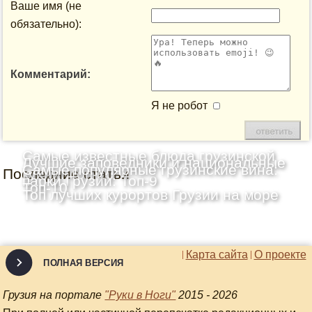
Ваше имя (не
обязательно):
Комментарий:
Я не робот
Самые известные блюда грузинской
Лучшие заповедники и национальные
Самые популярные грузинские вина:
Последние статьи
кухни: Топ-10
парки Грузии: Топ-9
Топ-10
Топ лучших курортов Грузии на море
Карта сайта
О проекте
ПОЛНАЯ ВЕРСИЯ
Грузия на портале
"Руки в Ноги"
2015 - 2026