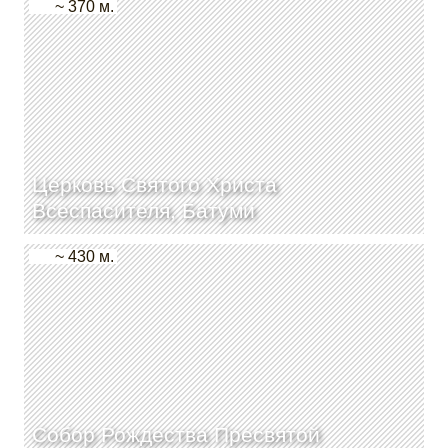
~ 370 м.
Церковь Святого Христа
Всеспасителя, Батуми
~ 430 м.
Собор Рождества Пресвятой