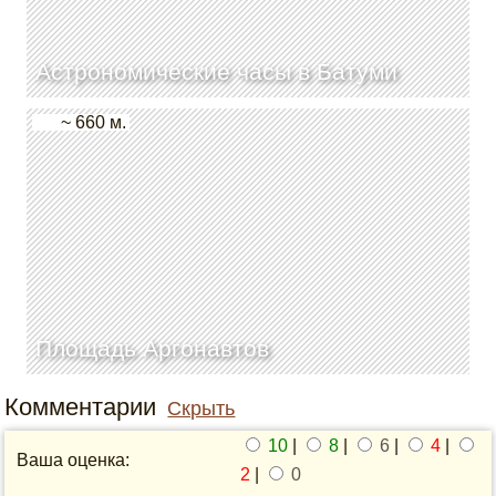
Астрономические часы в Батуми
~ 660 м.
Площадь Аргонавтов
Комментарии
Скрыть
10
|
8
|
6
|
4
|
Ваша оценка:
2
|
0