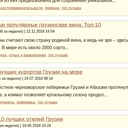
я из них предназначена для сохранения уникальной...
:
достопримечательности
,
природа
,
топ лучших
е популярные грузинские вина: Топ-10
58 за неделю) | 12.11.2018 14:54
ны считают свою страну родиной вина, и ведь не зря – здес
 В мире есть около 2000 сорто...
:
еда
,
отдых и развлечения
,
топ лучших
лучших курортов Грузии на море
5 за неделю) | 24.07.2018 08:14
стное черноморское побережье Грузии и Абхазии протянуло
е, а климат позволяет купальному сезону продол...
:
курорты
,
побережье
,
топ лучших
10 лучших отелей Грузии
 за неделю) | 19.06.2018 10:24