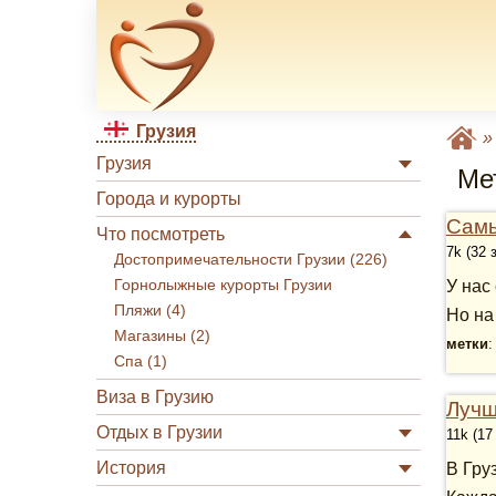
Грузия
Грузия
Мет
Города и курорты
Самы
Что посмотреть
7k (32 
Достопримечательности Грузии (226)
Горнолыжные курорты Грузии
У нас
Пляжи (4)
Но на
Магазины (2)
метки
Спа (1)
Виза в Грузию
Лучш
Отдых в Грузии
11k (17
История
В Гру