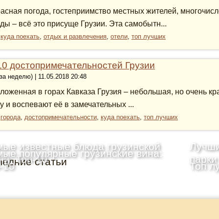
асная погода, гостеприимство местных жителей, многочис
ды – всё это присуще Грузии. Эта самобытн...
:
куда поехать
,
отдых и развлечения
,
отели
,
топ лучших
10 достопримечательностей Грузии
 за неделю) | 11.05.2018 20:48
ложенная в горах Кавказа Грузия – небольшая, но очень кр
у и воспевают её в замечательных ...
:
города
,
достопримечательности
,
куда поехать
,
топ лучших
ые известные блюда грузинской
Лучши
ые популярные грузинские вина:
ни: Топ-10
парки
ледние статьи
-10
Топ л