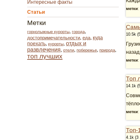
Кажда
Интересные факты
метки
Статьи
Метки
Самы
,
,
горнолыжные курорты
города
10.5k (
достопримечательности
,
еда
,
куда
отдых и
поехать
,
,
Грузи
курорты
развлечения
,
,
,
,
отели
побережье
природа
назад.
топ лучших
метки
Топ 
14.1k (
Совме
тёпло
метки
Топ-
4.1k (3