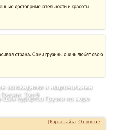
ленные достопримечательности и красоты
асивая страна. Сами грузины очень любят свою
е заповедники и национальные
 Грузии: Топ-9
учших курортов Грузии на море
Карта сайта
О проекте