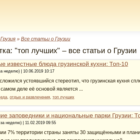
»
Грузия
»
Все статьи о Грузии
ка: "топ лучших" – все статьи о Грузии
е известные блюда грузинской кухни: Топ-10
за неделю) | 10.06.2019 10:17
 сложился устоявшийся стереотип, что грузинская кухня спл
 самом деле её основой является ...
:
еда
,
отдых и развлечения
,
топ лучших
ие заповедники и национальные парки Грузии: Т
 за неделю) | 11.02.2019 09:55
зии 7% территории страны заняты 30 защищёнными и плани