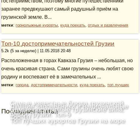
гостеприимством, поэтому многие путешественники
заранее предвкушают самый радушный приём на
грузинской земле. В...
метки
:
горнолыжные курорты
,
куда поехать
,
отдых и развлечения
Топ-10 достопримечательностей Грузии
5.2k (5 за неделю) | 11.05.2018 20:48
Расположенная в горах Кавказа Грузия – небольшая, но
очень красивая страна. Сами грузины очень любят свою
родину и воспевают её в замечательных ...
метки
:
города
,
достопримечательности
,
куда поехать
,
топ лучших
Самые известные блюда грузинской
Лучшие заповедники и национальные
Самые популярные грузинские вина:
Последние статьи
кухни: Топ-10
парки Грузии: Топ-9
Топ-10
Топ лучших курортов Грузии на море