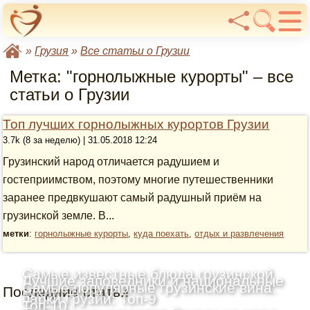
»
Грузия
»
Все статьи о Грузии
Метка: "горнолыжные курорты" – все
статьи о Грузии
Топ лучших горнолыжных курортов Грузии
3.7k (8 за неделю) | 31.05.2018 12:24
Грузинский народ отличается радушием и
гостеприимством, поэтому многие путешественники
заранее предвкушают самый радушный приём на
грузинской земле. В...
метки
:
горнолыжные курорты
,
куда поехать
,
отдых и развлечения
Самые известные блюда грузинской
Лучшие заповедники и национальные
Самые популярные грузинские вина:
Последние статьи
кухни: Топ-10
парки Грузии: Топ-9
Топ-10