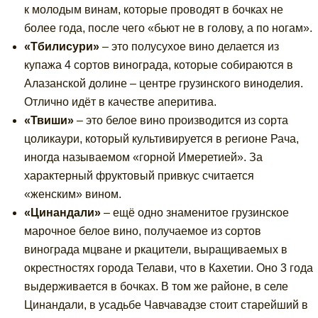
к молодым винам, которые проводят в бочках не
более года, после чего «бьют не в голову, а по ногам».
«Тбилисури»
– это полусухое вино делается из
купажа 4 сортов винограда, которые собираются в
Алазанской долине – центре грузинского виноделия.
Отлично идёт в качестве аперитива.
«Твиши»
– это белое вино производится из сорта
цоликаури, который культивируется в регионе Рача,
иногда называемом «горной Имеретией». За
характерный фруктовый привкус считается
«женским» вином.
«Цинандали»
– ещё одно знаменитое грузинское
марочное белое вино, получаемое из сортов
винограда мцване и ркацители, выращиваемых в
окрестностях города Телави, что в Кахетии. Оно 3 года
выдерживается в бочках. В том же районе, в селе
Цинандали, в усадьбе Чавчавадзе стоит старейший в