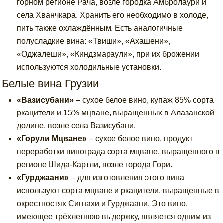
горном регионе Рача, возле городка Амбролаури и
села Хванчкара. Хранить его необходимо в холоде,
пить также охлаждённым. Есть аналогичные
полусладкие вина: «Твиши», «Ахашени»,
«Оджалеши», «Киндзмараули», при их брожении
используются холодильные установки.
Белые вина Грузии
«Вазисубани»
– сухое белое вино, купаж 85% сорта
ркацители и 15% мцване, выращенных в Алазанской
долине, возле села Вазисубани.
«Горули Мцване»
– сухое белое вино, продукт
переработки винограда сорта мцване, выращенного в
регионе Шида-Картли, возле города Гори.
«Гурджаани»
– для изготовления этого вина
используют сорта мцване и ркацители, выращенные в
окрестностях Сигнахи и Гурджаани. Это вино,
имеющее трёхлетнюю выдержку, является одним из