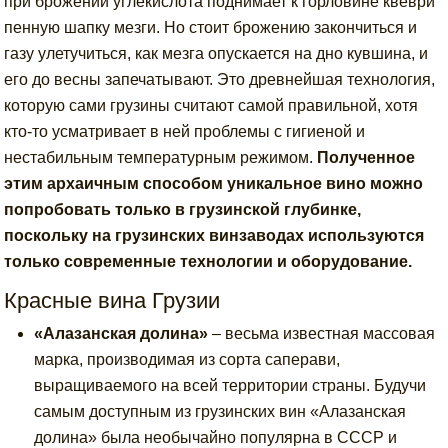
при брожении углекислота поднимает к горловине квеври
пенную шапку мезги. Но стоит брожению закончиться и
газу улетучиться, как мезга опускается на дно кувшина, и
его до весны запечатывают. Это древнейшая технология,
которую сами грузины считают самой правильной, хотя
кто-то усматривает в ней проблемы с гигиеной и
нестабильным температурным режимом.
Полученное
этим архаичным способом уникальное вино можно
попробовать только в грузинской глубинке,
поскольку на грузинских винзаводах используются
только современные технологии и оборудование.
Красные вина Грузии
«Алазанская долина»
– весьма известная массовая
марка, производимая из сорта саперави,
выращиваемого на всей территории страны. Будучи
самым доступным из грузинских вин «Алазанская
долина» была необычайно популярна в СССР и