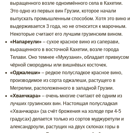
выращенного возле одноимённого села в Кахетии.
Это одно из первых вин Грузии, которое начали
выпускать промышленным способом. Хотя это вино и
выдерживается 3 года, но не относится к марочным.
Некоторые считают его лучшим грузинским вином.
«Напареули»
– сухое красное вино из саперави,
выращенного в восточной Кахетии, возле города
Телави. Оно темнее «Мукузани», обладает привкусом
чёрной смородины или вишнёвых косточек.
«Оджалеши»
– редкое полусладкое красное вино,
производимое из сорта оджалеши, растущего в
Мегрелии, расположенного в западной Грузии.
«Хванчкара»
– очень многие считают её одним из
лучших грузинских вин. Настоящая полусладкая
«Хванчкара» (за счёт брожения на холоде при 4-5
градусах) делается только из сортов муджуретули и
александроули, растущих на двух склонах горы в