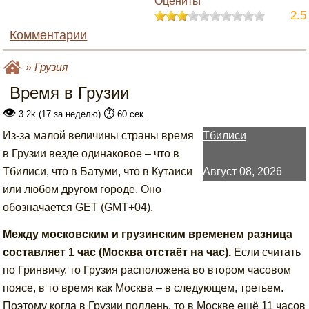
Оценить!
2.5
Комментарии
»
Грузия
Время в Грузии
👁
⏱️
3.2k (17 за неделю)
60 сек.
Из-за малой величины страны время
Тбилиси
в Грузии везде одинаковое – что в
Тбилиси, что в Батуми, что в Кутаиси
Август 08, 2026
или любом другом городе. Оно
обозначается GET (GMT+04).
Между московским и грузинским временем разница
составляет 1 час (Москва отстаёт на час).
Если считать
по Гринвичу, то Грузия расположена во втором часовом
поясе, в то время как Москва – в следующем, третьем.
Поэтому когда в Грузии полдень, то в Москве ещё 11 часов