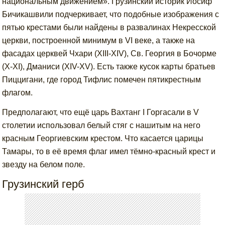
национальным движением». Грузинский историк Иосиф
Бичикашвили подчеркивает, что подобные изображения с
пятью крестами были найдены в развалинах Некресской
церкви, построенной минимум в VI веке, а также на
фасадах церквей Чхари (XIII-XIV), Св. Георгия в Бочорме
(X-XI), Дманиси (XIV-XV). Есть также кусок карты братьев
Пиццигани, где город Тифлис помечен пятикрестным
флагом.
Предполагают, что ещё царь Вахтанг I Горгасали в V
столетии использовал белый стяг с нашитым на него
красным Георгиевским крестом. Что касается царицы
Тамары, то в её время флаг имел тёмно-красный крест и
звезду на белом поле.
Грузинский герб