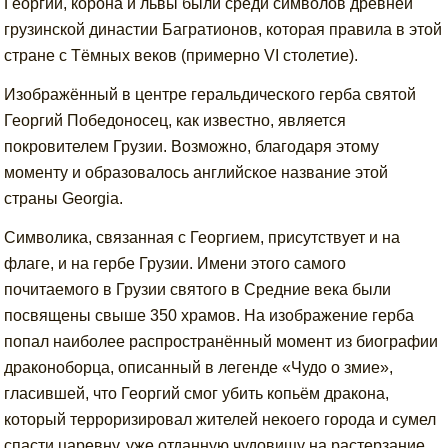
Георгий, корона и львы были среди символов древней
грузинской династии Багратионов, которая правила в этой
стране с Тёмных веков (примерно VI столетие).
Изображённый в центре геральдического герба святой
Георгий Победоносец, как известно, является
покровителем Грузии. Возможно, благодаря этому
моменту и образовалось английское название этой
страны Georgia.
Символика, связанная с Георгием, присутствует и на
флаге, и на гербе Грузии. Имени этого самого
почитаемого в Грузии святого в Средние века были
посвящены свыше 350 храмов. На изображение герба
попал наиболее распространённый момент из биографии
драконоборца, описанный в легенде «Чудо о змие»,
гласившей, что Георгий смог убить копьём дракона,
который терроризировал жителей некоего города и сумел
спасти царевну, уже отданную чудовищу на растерзание.