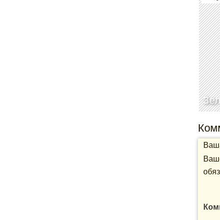
Зе
Ком
Ваша
Ваше
обяз
Ком