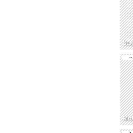
Зам
~
Мо
~