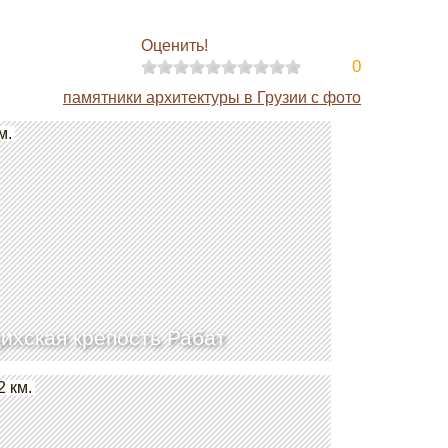
Оценить!
0
памятники архитектуры в Грузии с фото
м.
ихская крепость Рабат
2 км.