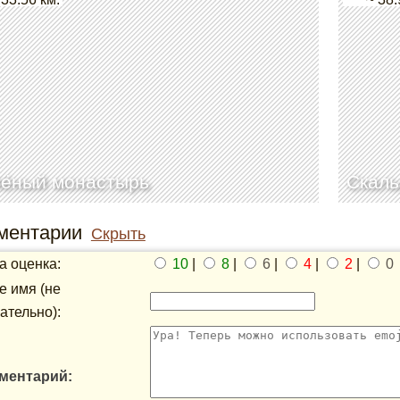
лёный монастырь
Скаль
ментарии
Скрыть
 оценка:
10
|
8
|
6
|
4
|
2
|
0
 имя (не
ательно):
ментарий: