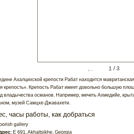
←
1
/
3
едине Ахалцихской крепости Рабат находится мавританская
я крепость». Крепость Рабат имеет довольно большую площа
д владычества османов. Например, мечеть Ахмедийе, крыта
ном, музей Самцхе-Джавахети.
с, часы работы, как добраться
orish gallery
дрес
:
E 691, Akhaltsikhe, Georgia