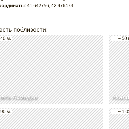
оординаты
:
41.642756
,
42.976473
есть поблизости:
 40 м.
~ 50 
четь Ахмедие
Ахалц
 90 м.
~ 1.0