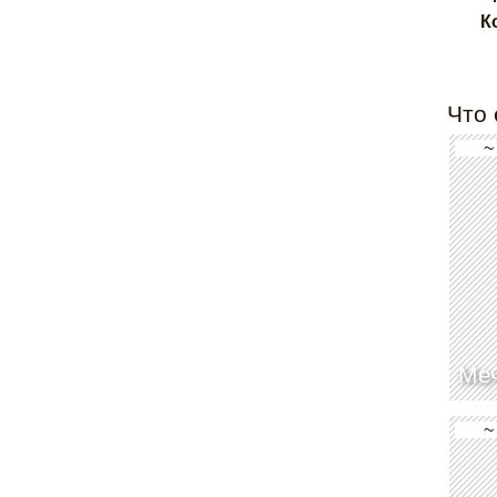
К
Что 
~
Ме
~