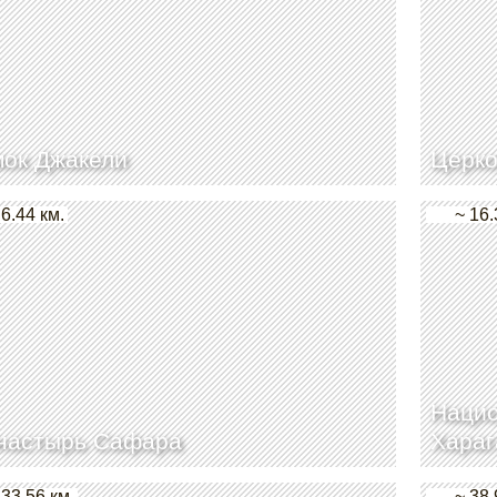
ок Джакели
Церко
 6.44 км.
~ 16.
Нацио
настырь Сафара
Хараг
 33.56 км.
~ 38.