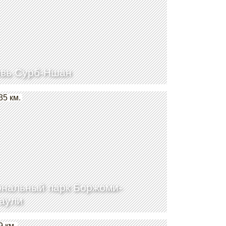
вь Сурб-Ншан
35 км.
нальный парк Боржоми-
аули
9 км.