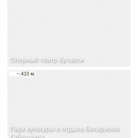
Оперный театр Кутаиси
~ 410 м.
Парк культуры и отдыха Бесариона
Габашвили