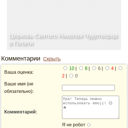
Церковь Святого Николая Чудотворца
в Гелати
Комментарии
Скрыть
10
|
8
|
6
|
4
|
Ваша оценка:
2
|
0
Ваше имя (не
обязательно):
Комментарий:
Я не робот