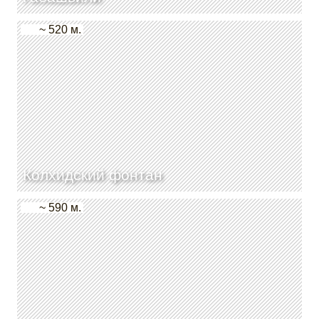
~ 520 м.
Колхидский фонтан
~ 590 м.