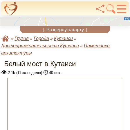
↓
↓
Развернуть карту
»
Грузия
»
Города
»
Кутаиси
»
Достопримечательности Кутаиси
»
Памятники
архитектуры
Белый мост в Кутаиси
👁
⏱️
2.1k (11 за неделю)
40 сек.