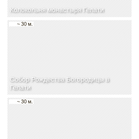
Колокольня монастыря Гелати
~ 30 м.
Собор Рождества Богородицы в
Гелати
~ 30 м.