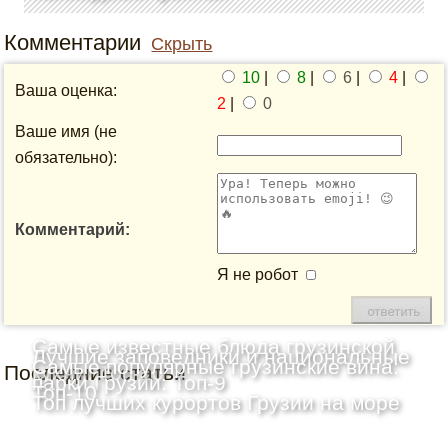
Комментарии
Скрыть
10
|
8
|
6
|
4
|
Ваша оценка:
2
|
0
Ваше имя (не
обязательно):
Комментарий:
Я не робот
Самые известные блюда грузинской
Лучшие заповедники и национальные
Самые популярные грузинские вина:
Последние статьи
кухни: Топ-10
парки Грузии: Топ-9
Топ-10
Топ лучших курортов Грузии на море