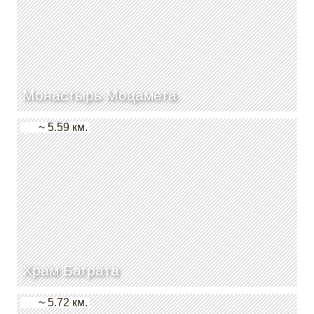
Монастырь Моцамета
~ 5.59 км.
Храм Баграта
~ 5.72 км.