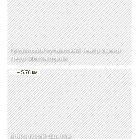
Грузинский кутаисский театр имени
Ладо Месхишвили
~ 5.76 км.
Колхидский фонтан