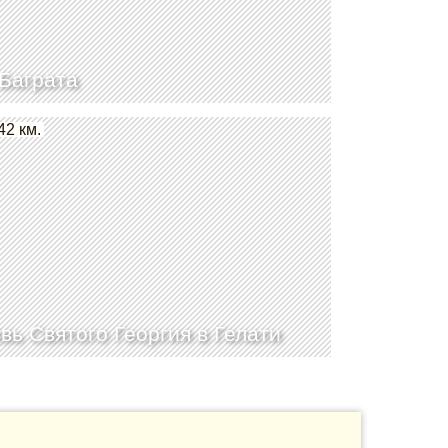
Баграта
42 км.
вь Святого Георгия в Гелати