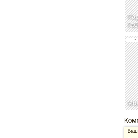
Пар
Га
~
Мо
Ком
Ваша