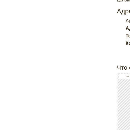
Адре
A
А
Т
К
Что 
~