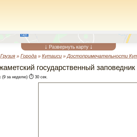
↓
↓
Развернуть карту
»
Грузия
»
Города
»
Кутаиси
»
Достопримечательности Ку
жаметский государственный заповедник 
⏱️
k (9 за неделю)
30 сек.