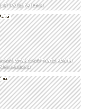
ый театр Кутаиси
34 км.
нский кутаисский театр имени
 Месхишвили
9 км.