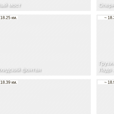
лый мост
Оперн
 18.25 км.
~ 18.
Грузи
хидский фонтан
Ладо
 18.39 км.
~ 18.