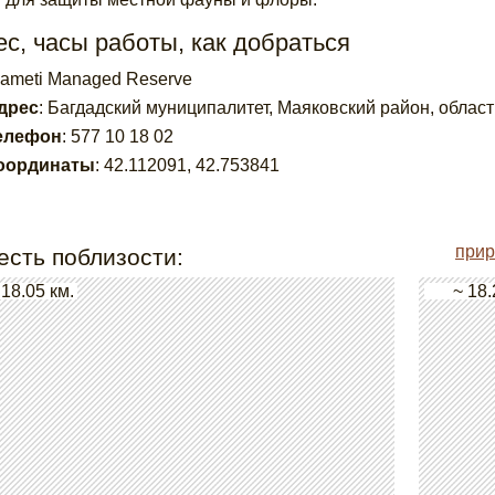
с, часы работы, как добраться
jameti Managed Reserve
дрес
:
Багдадский муниципалитет, Маяковский район, област
елефон
:
577 10 18 02
оординаты
:
42.112091
,
42.753841
прир
есть поблизости:
 18.05 км.
~ 18.