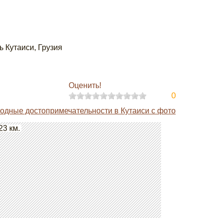
ь Кутаиси, Грузия
Оценить!
0
одные достопримечательности в Кутаиси с фото
23 км.