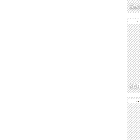
Бе
~
Кол
~