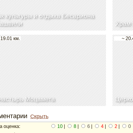
к культуры и отдыха Бесариона
башвили
Храм 
 19.01 км.
~ 20.
настырь Моцамета
Церко
ментарии
Скрыть
 оценка:
10
|
8
|
6
|
4
|
2
|
0