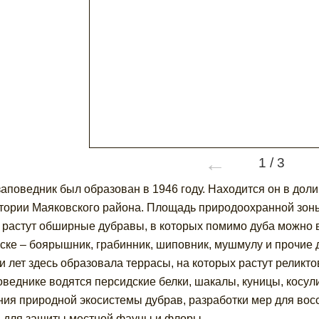
←
1
/
3
заповедник был образован в 1946 году. Находится он в дол
тории Маяковского района. Площадь природоохранной зоны 
 растут обширные дубравы, в которых помимо дуба можно вс
ске – боярышник, грабинник, шиповник, мушмулу и прочие 
и лет здесь образовала террасы, на которых растут реликт
оведнике водятся персидские белки, шакалы, куницы, косул
ния природной экосистемы дубрав, разработки мер для вос
 для защиты местной фауны и флоры.