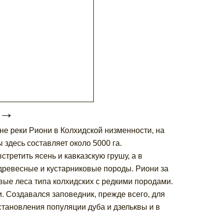
→
ине реки Риони в Колхидской низменности, на
здесь составляет около 5000 га.
третить ясень и кавказскую грушу, а в
древесные и кустарниковые породы. Риони за
овые леса типа колхидских с редкими породами.
и. Создавался заповедник, прежде всего, для
становления популяции дуба и дзельквы и в