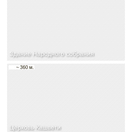
Здание Народного собрания
~ 360 м.
Церковь Кашвети