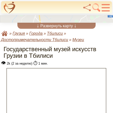
↓
↓
Развернуть карту
»
Грузия
»
Города
»
Тбилиси
»
Достопримечательности Тбилиси
»
Музеи
Государственный музей искусств
Грузии в Тбилиси
👁
⏱️
2k (2 за неделю)
1 мин.