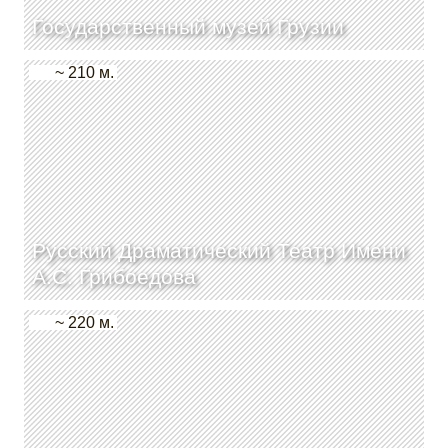
Государственный музей Грузии
~ 210 м.
Русский Драматический Театр Имени
А.С. Грибоедова
~ 220 м.