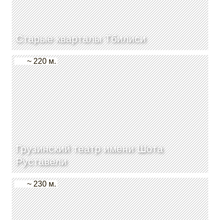
Старые кварталы Тбилиси
~ 220 м.
Грузинский театр имени Шота
Руставели
~ 230 м.