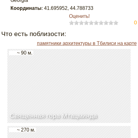
Georgia
Координаты
:
41.695952
,
44.788733
Оценить!
0
Что есть поблизости:
памятники архитектуры в Тбилиси на карте
~ 90 м.
Священная гора Мтацминда
~ 270 м.