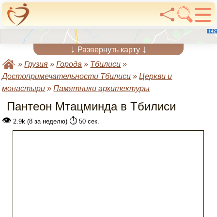
↓
↓
Развернуть карту
»
Грузия
»
Города
»
Тбилиси
»
Достопримечательности Тбилиси
»
Церкви и
монастыри
»
Памятники архитектуры
Пантеон Мтацминда в Тбилиси
👁
⏱️
2.9k (8 за неделю)
50 сек.