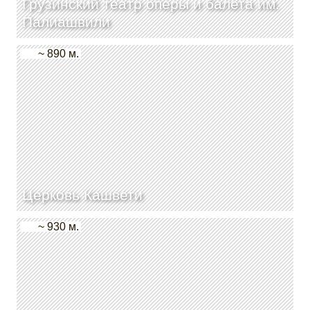
Грузинский театр оперы и балета им.
Палиашвили
~ 890 м.
Церковь Кашвети
~ 930 м.