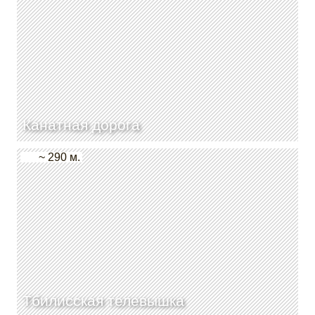
Канатная дорога
~ 290 м.
Тбилисская телевышка