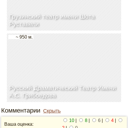
Грузинский театр имени Шота
Руставели
~ 950 м.
Русский Драматический Театр Имени
А.С. Грибоедова
Комментарии
Скрыть
10
|
8
|
6
|
4
|
Ваша оценка:
2
|
0