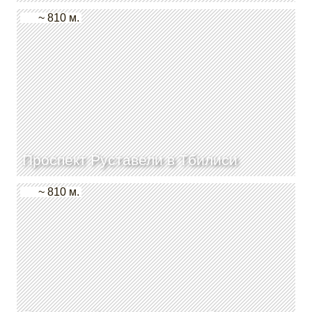
~ 810 м.
Проспект Руставели в Тбилиси
~ 810 м.