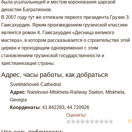
была усыпальницей и местом коронования царской
династии Багратионов.
В 2007 году тут же отпевали первого президента Грузии З.
Гамсахурдия. Ярким произведением грузинской классики
является роман К. Гамсахурдия «Десница великого
мастера», в котором рассказывается о строительстве этой
церкви и проходящем одновременно с этим
становлением грузинской государственности и
христианизации страны.
Адрес, часы работы, как добраться
Svetitskhoveli Cathedral
Адрес
:
Narekvavi-Mtskheta-Railway Station, Mtskheta,
Georgia
Координаты
:
41.842283
,
44.720926
Оценить!
0
Что есть поблизости: