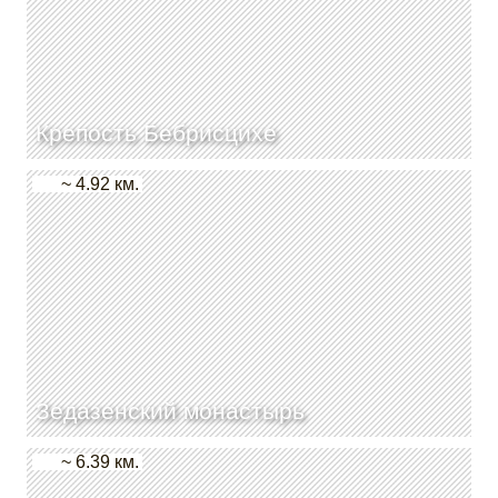
Крепость Бебрисцихе
~ 4.92 км.
Зедазенский монастырь
~ 6.39 км.