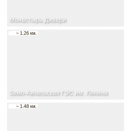
Монастырь Джвари
~ 1.26 км.
Земо-Авчальская ГЭС им. Ленина
~ 1.48 км.