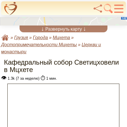
↓
↓
Развернуть карту
»
Грузия
»
Города
»
Мцхета
»
Достопримечательности Мцхеты
»
Церкви и
монастыри
Кафедральный собор Светицховели
в Мцхете
👁
⏱️
1.3k (7 за неделю)
1 мин.