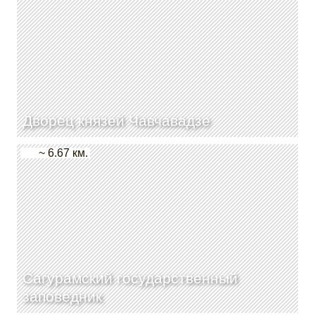
Дворец князей Чавчавадзе
~ 6.67 км.
Сагурамский государственный
заповедник