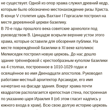
не существует. Одной из опор храма служил древний кедр,
которым было обозначено местонахождение ризы Христа.
В конце V столетия царь Вахтанг I Горгасали построил на
месте деревянной церкви базилику.
В 70-е годы прошлого века советские археологи под
руководством В. Цинцадзе вскрыли верхние устои этого
храма, которые оставили для обозрения публики. На
месте повреждённой базилики в XI веке католикос
Мелкиседек построил новую церковь. До нас дошло
здание трёхнефовой с крестообразным куполом базилики
на 4 столпах, построенное в 1010-1029 годах и
освящённое во имя Двенадцати апостолов. Руководил
работами местный архитектор Арсакидзе, его имя
начертано на фасаде здания. Вокруг храма почти
квадратом располагается крепостная стена, построенная
по указанию царя Ираклия II (об этом гласит надпись у
южного входа в храм). Всю свою долгую историю церковь