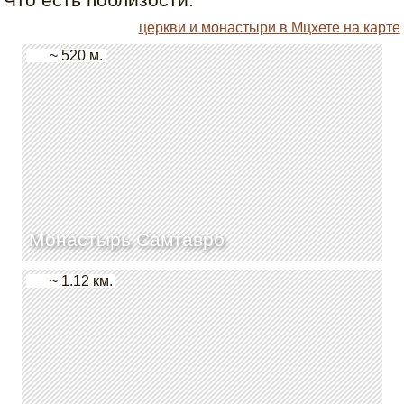
церкви и монастыри в Мцхете на карте
~ 520 м.
Монастырь Самтавро
~ 1.12 км.