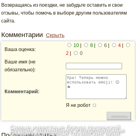
Возвращаясь из поездки, не забудьте оставить и свои
отзывы, чтобы помочь в выборе другим пользователям
сайта.
Комментарии
Скрыть
10
|
8
|
6
|
4
|
Ваша оценка:
2
|
0
Ваше имя (не
обязательно):
Комментарий:
Я не робот
Самые известные блюда грузинской
Лучшие заповедники и национальные
Самые популярные грузинские вина:
Последние статьи
кухни: Топ-10